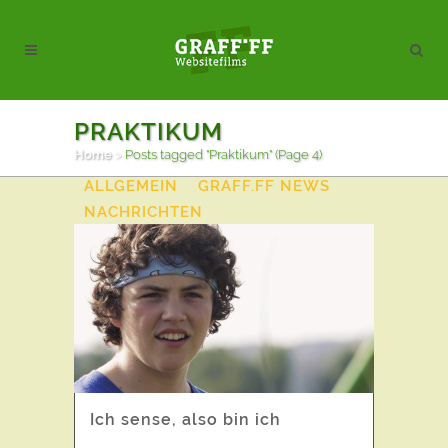
PRAKTIKUM
Home
>
Posts tagged "Praktikum"
(Page 4)
ALL
AKTION
AKTUELLES
ALLGEMEIN
GRAFF.FF NEWS
NACHRICHTEN
VIDEOPOSTKARTEN
Ich sense, also bin ich