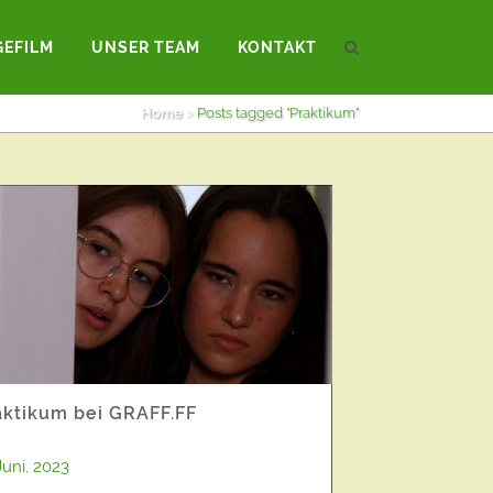
GEFILM
UNSER TEAM
KONTAKT
CHTEN
VIDEOPOSTKARTEN
Home
>
Posts tagged "Praktikum"
aktikum bei GRAFF.FF
Juni, 2023