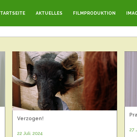
STARTSEITE
AKTUELLES
FILMPRODUKTION
IMA
LES
ALLGEMEIN
GRAFF.FF NEWS
NACHRI
Pr
Verzogen!
27 
22 Juli, 2024