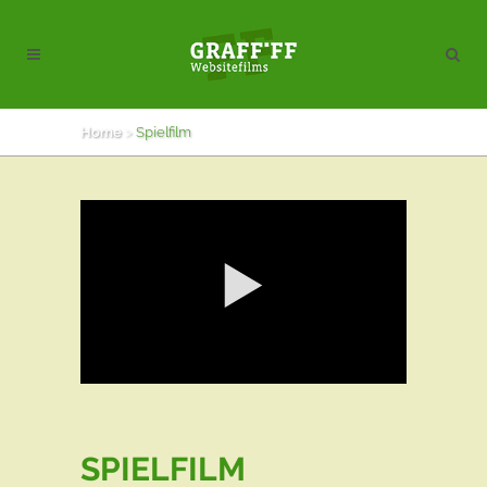
Home
>
Spielfilm
SPIELFILM