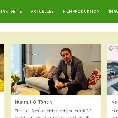
STARTSEITE
AKTUELLES
FILMPRODUKTION
IMA
LES
ALLGEMEIN
GRAFF.FF NEWS
NACHRI
Nu
Nur mit O-Tönen
Man
Filmtitel: Schöne Möbel, schöne Arbeit Oft
,
eig
benötigen andere genau die Leistung, die