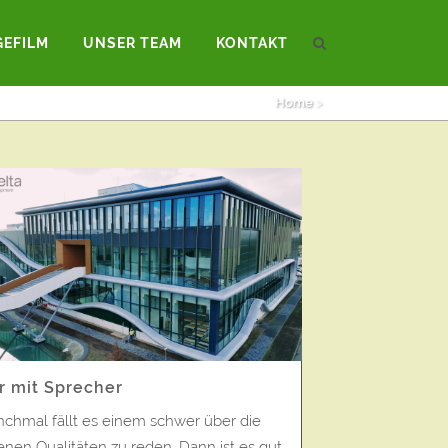
GEFILM
UNSER TEAM
KONTAKT
CHTEN
VIDEOPOSTKARTEN
Home
>
r mit Sprecher
chmal fällt es einem schwer über die
enen Qualitäten zu reden. Dann ist es gut,