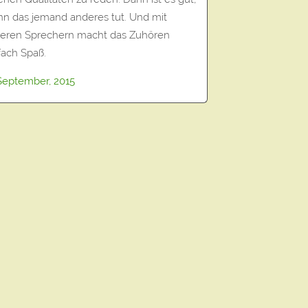
n das jemand anderes tut. Und mit
eren Sprechern macht das Zuhören
fach Spaß.
September, 2015