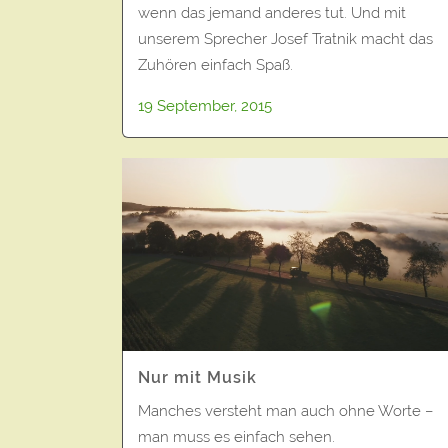
wenn das jemand anderes tut. Und mit
unserem Sprecher Josef Tratnik macht das
Zuhören einfach Spaß.
19 September, 2015
Nur mit Musik
Manches versteht man auch ohne Worte –
man muss es einfach sehen.