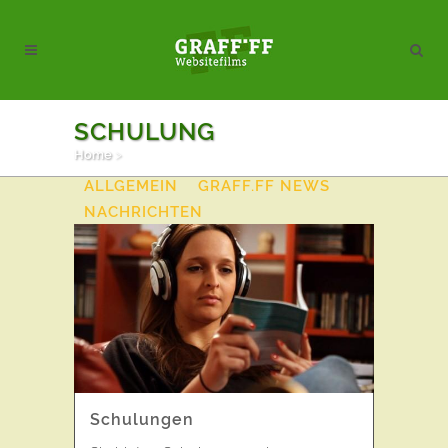
SCHULUNG
Home
>
ALL
AKTION
AKTUELLES
ALLGEMEIN
GRAFF.FF NEWS
NACHRICHTEN
VIDEOPOSTKARTEN
Schulungen