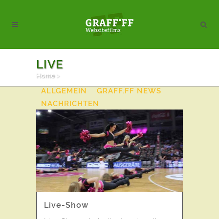
LIVE
Home
>
ALL
AKTION
AKTUELLES
ALLGEMEIN
GRAFF.FF NEWS
NACHRICHTEN
VIDEOPOSTKARTEN
Live-Show