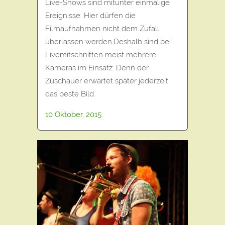
Live-Shows sind mitunter einmalige
Ereignisse. Hier dürfen die
Filmaufnahmen nicht dem Zufall
überlassen werden.Deshalb sind bei
Livemitschnitten meist mehrere
Kameras im Einsatz. Denn der
Zuschauer erwartet später jederzeit
das beste Bild.
10 Oktober, 2015