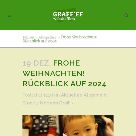
Home
>
Aktuelles
>
Frohe Weihnachten!
Rückblick auf 2024
19 DEZ.
FROHE
WEIHNACHTEN!
RÜCKBLICK AUF 2024
Posted at 11:15h
in
Aktuelles
,
Allgemein
,
Blog
by
Norleon Graff
ftp://hansalux@h055.video-stream-
hosting.de/encoding/weihnachten_film.mp4