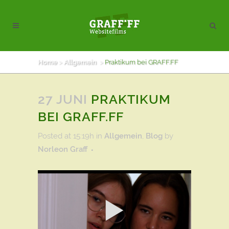
Home
>
Allgemein
>
Praktikum bei GRAFF.FF
27 JUNI
PRAKTIKUM
BEI GRAFF.FF
Posted at 15:19h
in
Allgemein
,
Blog
by
Norleon Graff