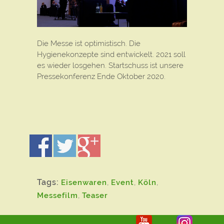
Die Messe ist optimistisch. Die
Hygienekonzepte sind entwickelt. 2021 soll
es wieder losgehen. Startschuss ist unsere
Pressekonferenz Ende Oktober 2020.
Tags:
Eisenwaren
,
Event
,
Köln
,
Messefilm
,
Teaser