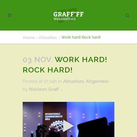
Home
>
Aktuelles
>
Work hard! Rock hard!
03 NOV.
WORK HARD!
ROCK HARD!
Posted at 17:04h
in
Aktuelles
,
Allgemein
by
Norleon Graff