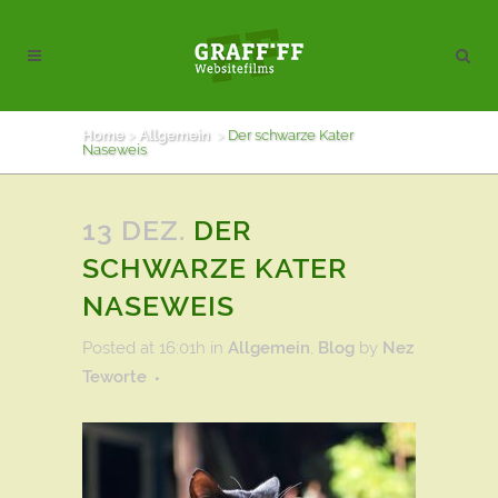
Home
>
Allgemein
>
Der schwarze Kater
Naseweis
13 DEZ.
DER
SCHWARZE KATER
NASEWEIS
Posted at 16:01h
in
Allgemein
,
Blog
by
Nez
Teworte