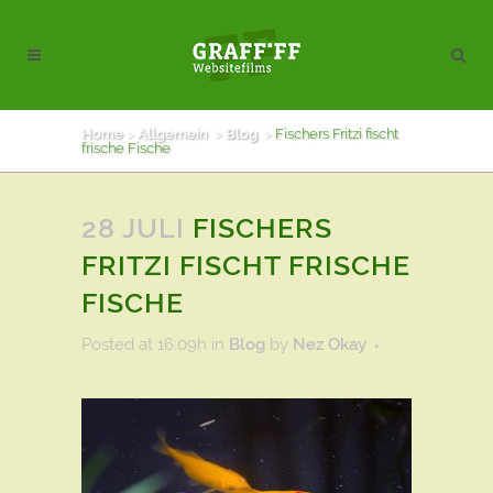
Home
>
Allgemein
>
Blog
>
Fischers Fritzi fischt
frische Fische
28 JULI
FISCHERS
FRITZI FISCHT FRISCHE
FISCHE
Posted at 16:09h
in
Blog
by
Nez Okay