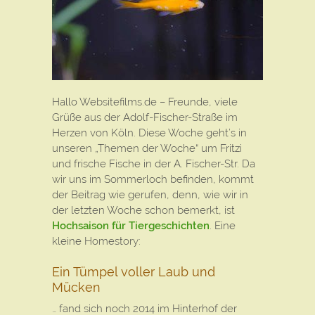
Hallo Websitefilms.de – Freunde, viele
Grüße aus der Adolf-Fischer-Straße im
Herzen von Köln. Diese Woche geht’s in
unseren „Themen der Woche“ um Fritzi
und frische Fische in der A. Fischer-Str. Da
wir uns im Sommerloch befinden, kommt
der Beitrag wie gerufen, denn, wie wir in
der letzten Woche schon bemerkt, ist
Hochsaison für Tiergeschichten
. Eine
kleine Homestory:
Ein Tümpel voller Laub und
Mücken
… fand sich noch 2014 im Hinterhof der