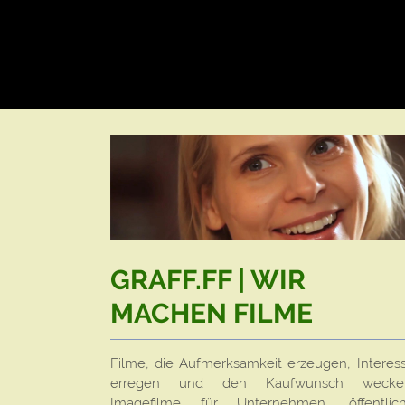
GRAFF.FF | WIR
MACHEN FILME
Filme, die Aufmerksamkeit erzeugen, Interes
erregen und den Kaufwunsch wecke
Imagefilme für Unternehmen, öffentlic