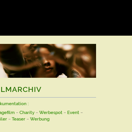
ILMARCHIV
kumentation :
agefilm
–
Charity
–
Werbespot
–
Event
–
iler
–
Teaser
–
Werbung