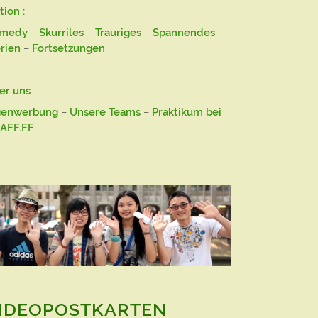
tion :
medy
–
Skurriles
–
Trauriges
–
Spannendes
–
rien
–
Fortsetzungen
er uns
:
genwerbung
–
Unsere Teams
–
Praktikum bei
AFF.FF
IDEOPOSTKARTEN