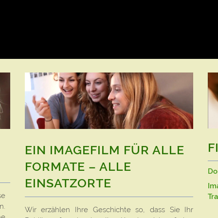
F
EIN IMAGEFILM FÜR ALLE
FORMATE – ALLE
Do
EINSATZORTE
Im
se
Tra
n.
Wir erzählen Ihre Geschichte so, dass Sie Ihr
he