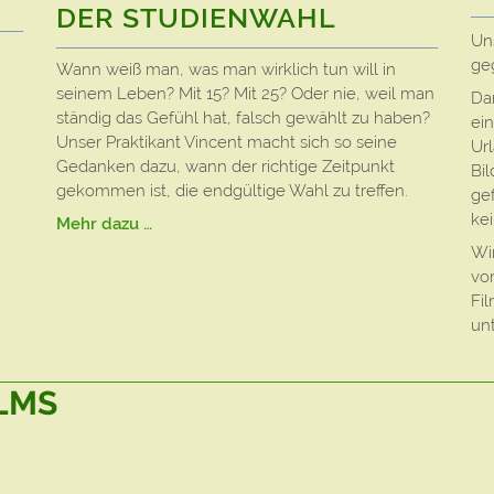
DER STUDIENWAHL
Un
ge
Wann weiß man, was man wirklich tun will in
seinem Leben? Mit 15? Mit 25? Oder nie, weil man
Da
ständig das Gefühl hat, falsch gewählt zu haben?
ei
Unser Praktikant Vincent macht sich so seine
Ur
Gedanken dazu, wann der richtige Zeitpunkt
Bi
gekommen ist, die endgültige Wahl zu treffen.
gef
ke
Mehr dazu …
Wir
vo
Fil
un
ILMS