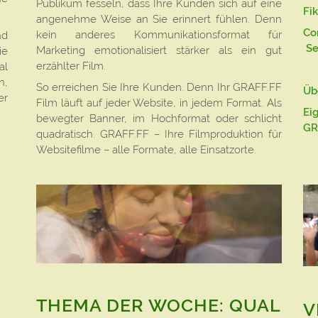
Publikum fesseln, dass Ihre Kunden sich auf eine
Fik
angenehme Weise an Sie erinnert fühlen. Denn
Co
kein anderes Kommunikationsformat für
nd
Se
Marketing emotionalisiert stärker als ein gut
ie
erzählter Film.
al
n,
So erreichen Sie Ihre Kunden. Denn Ihr GRAFF.FF
Üb
er
Film läuft auf jeder Website, in jedem Format. Als
Ei
bewegter Banner, im Hochformat oder schlicht
GR
quadratisch. GRAFF.FF – Ihre Filmproduktion für
Websitefilme – alle Formate, alle Einsatzorte.
THEMA DER WOCHE: QUAL
V