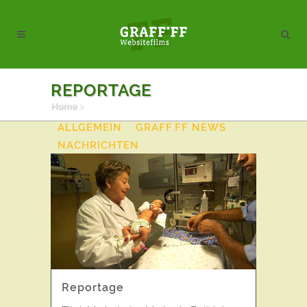
REPORTAGE
Home
>
ALL
AKTION
AKTUELLES
ALLGEMEIN
GRAFF.FF NEWS
NACHRICHTEN
VIDEOPOSTKARTEN
Reportage